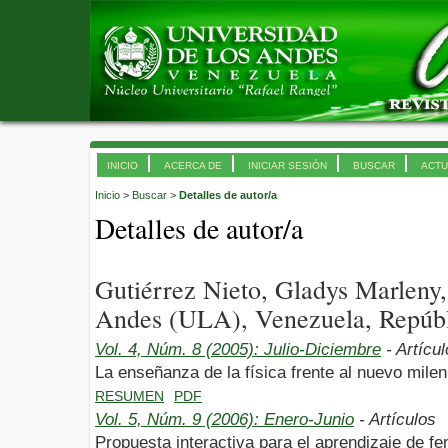
INICIO
ACERCA DE
INICIAR SESIÓN
BUSCAR
ACTU
Inicio
>
Buscar
>
Detalles de autor/a
Detalles de autor/a
Gutiérrez Nieto, Gladys Marleny
Andes (ULA), Venezuela, Repúbl
Vol. 4, Núm. 8 (2005): Julio-Diciembre
- Artícu
La enseñanza de la física frente al nuevo milen
RESUMEN
PDF
Vol. 5, Núm. 9 (2006): Enero-Junio
- Artículos
Propuesta interactiva para el aprendizaje de 