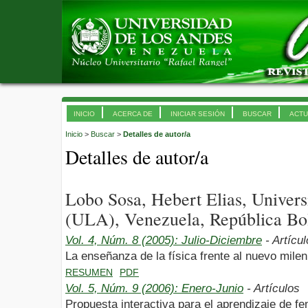
INICIO
ACERCA DE
INICIAR SESIÓN
BUSCAR
ACTU
Inicio
>
Buscar
>
Detalles de autor/a
Detalles de autor/a
Lobo Sosa, Hebert Elias, Univer
(ULA), Venezuela, República Bol
Vol. 4, Núm. 8 (2005): Julio-Diciembre
- Artícu
La enseñanza de la física frente al nuevo milen
RESUMEN
PDF
Vol. 5, Núm. 9 (2006): Enero-Junio
- Artículos
Propuesta interactiva para el aprendizaje de 