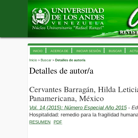
INICIO
ACERCA DE
INICIAR SESIÓN
BUSCAR
ACTU
Inicio
>
Buscar
>
Detalles de autor/a
Detalles de autor/a
Cervantes Barragán, Hilda Letici
Panamericana, México
Vol. 14 (2015): Número Especial Año 2015
- Ed
Hospitalidad: remedio para la fragilidad humana
RESUMEN
PDF