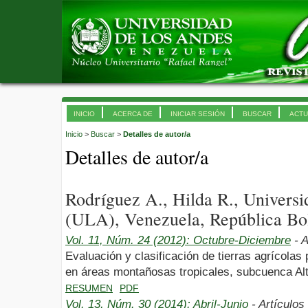
INICIO
ACERCA DE
INICIAR SESIÓN
BUSCAR
ACTU
Inicio
>
Buscar
>
Detalles de autor/a
Detalles de autor/a
Rodríguez A., Hilda R., Univers
(ULA), Venezuela, República Bol
Vol. 11, Núm. 24 (2012): Octubre-Diciembre
- A
Evaluación y clasificación de tierras agrícolas
en áreas montañosas tropicales, subcuenca Al
RESUMEN
PDF
Vol. 13, Núm. 30 (2014): Abril-Junio
- Artículos