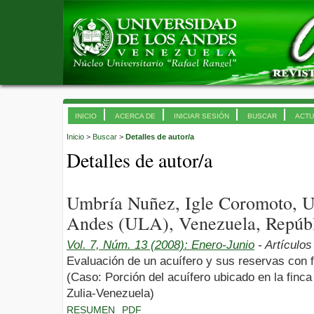
INICIO
ACERCA DE
INICIAR SESIÓN
BUSCAR
ACTU
Inicio
>
Buscar
>
Detalles de autor/a
Detalles de autor/a
Umbría Nuñez, Igle Coromoto, U
Andes (ULA), Venezuela, Repúbl
Vol. 7, Núm. 13 (2008): Enero-Junio
- Artículos
Evaluación de un acuífero y sus reservas con f
(Caso: Porción del acuífero ubicado en la finca
Zulia-Venezuela)
RESUMEN
PDF