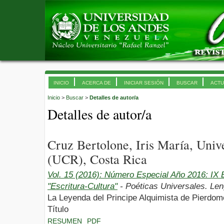
INICIO
ACERCA DE
INICIAR SESIÓN
BUSCAR
ACTU
Inicio
>
Buscar
>
Detalles de autor/a
Detalles de autor/a
Cruz Bertolone, Iris María, Univ
(UCR), Costa Rica
Vol. 15 (2016): Número Especial Año 2016: I
"Escritura-Cultura"
- Poéticas Universales. Len
La Leyenda del Principe Alquimista de Pierdom
Título
RESUMEN
PDF