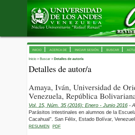
INICIO
ACERCA DE
INICIAR SESIÓN
BUSCAR
ACTU
Inicio
>
Buscar
>
Detalles de autor/a
Detalles de autor/a
Amaya, Iván, Universidad de Or
Venezuela, República Bolivarian
Vol. 15, Núm. 35 (2016): Enero - Junio 2016
- A
Parásitos intestinales en alumnos de la Escue
Cacahual”. San Félix, Estado Bolívar, Venezue
RESUMEN
PDF