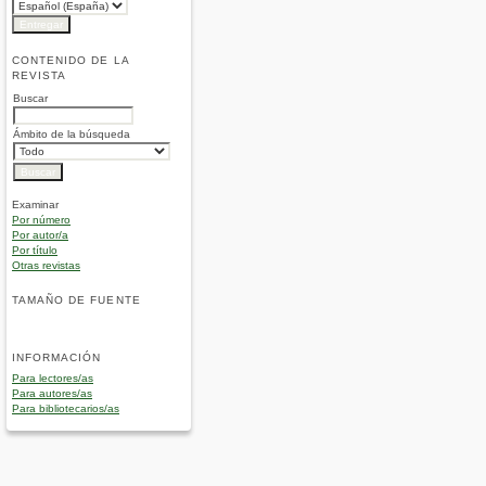
CONTENIDO DE LA
REVISTA
Buscar
Ámbito de la búsqueda
Examinar
Por número
Por autor/a
Por título
Otras revistas
TAMAÑO DE FUENTE
INFORMACIÓN
Para lectores/as
Para autores/as
Para bibliotecarios/as