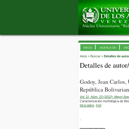
INICIO
ACERCA DE
INI
Inicio
>
Buscar
>
Detalles de auto
Detalles de autor
Godoy, Jean Carlos,
República Bolivarian
Vol. 11, Núm. 23 (2012): Mayo-Sep
Caracterización morfológica de Beau
RESUMEN
PDF