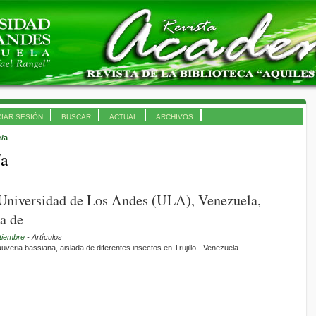
CIAR SESIÓN
BUSCAR
ACTUAL
ARCHIVOS
r/a
/a
 Universidad de Los Andes (ULA), Venezuela,
a de
tiembre
- Artículos
veria bassiana, aislada de diferentes insectos en Trujillo - Venezuela