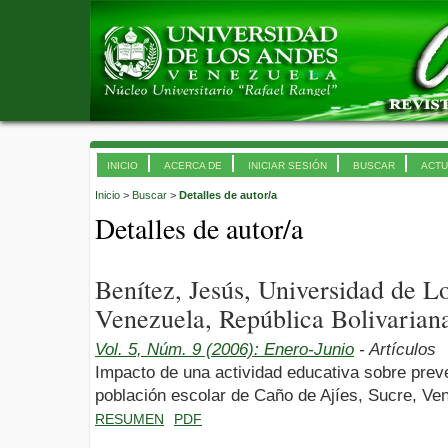
INICIO
ACERCA DE
INICIAR SESIÓN
BUSCAR
ACTU
Inicio
>
Buscar
>
Detalles de autor/a
Detalles de autor/a
Benítez, Jesús, Universidad de 
Venezuela, República Bolivarian
Vol. 5, Núm. 9 (2006): Enero-Junio
- Artículos
Impacto de una actividad educativa sobre prev
población escolar de Caño de Ajíes, Sucre, Ve
RESUMEN
PDF