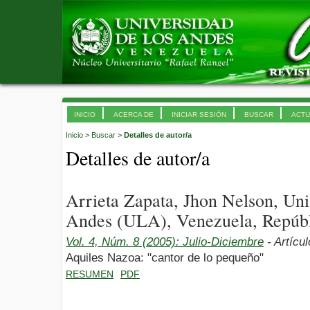
INICIO
ACERCA DE
INICIAR SESIÓN
BUSCAR
ACTU
Inicio
>
Buscar
>
Detalles de autor/a
Detalles de autor/a
Arrieta Zapata, Jhon Nelson, Uni
Andes (ULA), Venezuela, Repúbl
Vol. 4, Núm. 8 (2005): Julio-Diciembre
- Artícu
Aquiles Nazoa: "cantor de lo pequeño"
RESUMEN
PDF