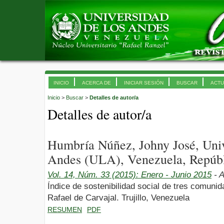
INICIO
ACERCA DE
INICIAR SESIÓN
BUSCAR
ACTU
Inicio
>
Buscar
>
Detalles de autor/a
Detalles de autor/a
Humbría Núñez, Johny José, Uni
Andes (ULA), Venezuela, Repúbl
Vol. 14, Núm. 33 (2015): Enero - Junio 2015
- A
Índice de sostenibilidad social de tres comuni
Rafael de Carvajal. Trujillo, Venezuela
RESUMEN
PDF