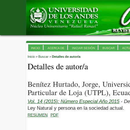
INICIO
ACERCA DE
INICIAR SESIÓN
BUSCAR
ACTU
Inicio
>
Buscar
>
Detalles de autor/a
Detalles de autor/a
Benítez Hurtado, Jorge, Universi
Particular de Loja (UTPL), Ecua
Vol. 14 (2015): Número Especial Año 2015
- De
Ley Natural y persona en la sociedad actual.
RESUMEN
PDF