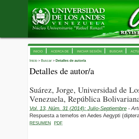
INICIO
ACERCA DE
INICIAR SESIÓN
BUSCAR
ACTU
Inicio
>
Buscar
>
Detalles de autor/a
Detalles de autor/a
Suárez, Jorge, Universidad de L
Venezuela, República Bolivarian
Vol. 13, Núm. 31 (2014): Julio-Septiembre
- Art
Respuesta a temefos en Aedes Aegypti (diptera
RESUMEN
PDF