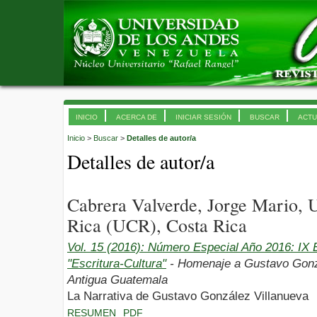
INICIO
ACERCA DE
INICIAR SESIÓN
BUSCAR
ACTU
Inicio
>
Buscar
>
Detalles de autor/a
Detalles de autor/a
Cabrera Valverde, Jorge Mario, 
Rica (UCR), Costa Rica
Vol. 15 (2016): Número Especial Año 2016: I
"Escritura-Cultura"
- Homenaje a Gustavo Gonzá
Antigua Guatemala
La Narrativa de Gustavo González Villanueva
RESUMEN
PDF