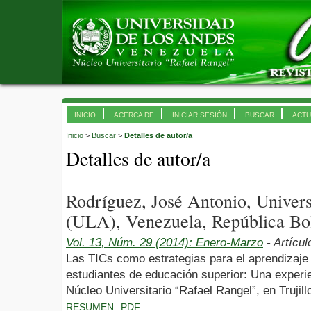
INICIO
ACERCA DE
INICIAR SESIÓN
BUSCAR
ACTU
Inicio
>
Buscar
>
Detalles de autor/a
Detalles de autor/a
Rodríguez, José Antonio, Univer
(ULA), Venezuela, República Bol
Vol. 13, Núm. 29 (2014): Enero-Marzo
- Artícul
Las TICs como estrategias para el aprendizaje 
estudiantes de educación superior: Una experie
Núcleo Universitario “Rafael Rangel”, en Trujill
RESUMEN
PDF