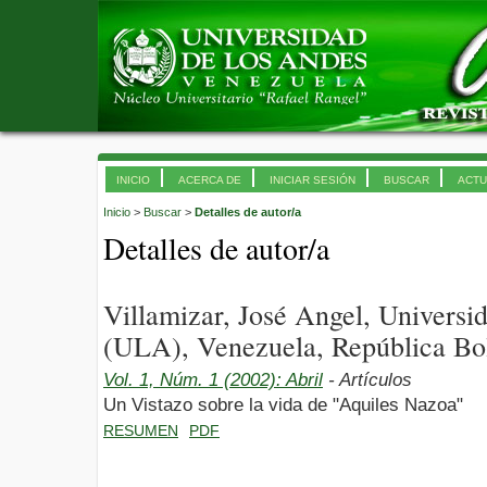
INICIO
ACERCA DE
INICIAR SESIÓN
BUSCAR
ACTU
Inicio
>
Buscar
>
Detalles de autor/a
Detalles de autor/a
Villamizar, José Angel, Univers
(ULA), Venezuela, República Bol
Vol. 1, Núm. 1 (2002): Abril
- Artículos
Un Vistazo sobre la vida de "Aquiles Nazoa"
RESUMEN
PDF