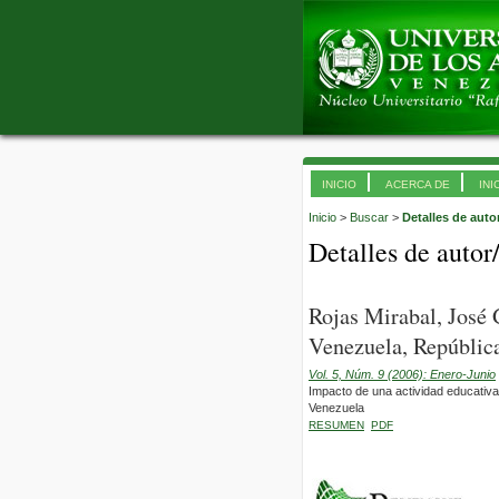
INICIO
ACERCA DE
INI
Inicio
>
Buscar
>
Detalles de auto
Detalles de autor
Rojas Mirabal, José
Venezuela, República
Vol. 5, Núm. 9 (2006): Enero-Junio
Impacto de una actividad educativa
Venezuela
RESUMEN
PDF