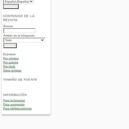
CONTENIDO DE LA
REVISTA
Buscar
Ámbito de la búsqueda
Examinar
Por número
Por autor/a
Por título
Otras revistas
TAMAÑO DE FUENTE
INFORMACIÓN
Para lectores/as
Para autores/as
Para bibliotecarios/as