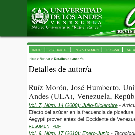
INICIO
ACERCA DE
INICIAR SESIÓN
BUSCAR
ACTU
Inicio
>
Buscar
>
Detalles de autor/a
Detalles de autor/a
Ruíz Morón, José Humberto, Uni
Andes (ULA), Venezuela, Repúbl
Vol. 7, Núm. 14 (2008): Julio-Diciembre
- Artíc
Efecto del azúcar en la frecuencia de picadur
Aegypti provenientes del Occidente de Venezue
RESUMEN
PDF
Vol. 9, Núm. 17 (2010): Enero-Junio
- Tecnolog