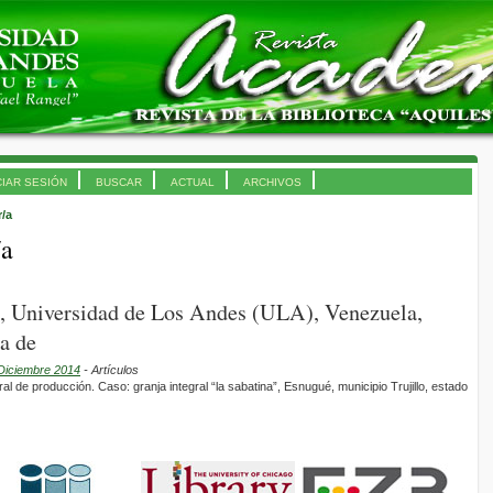
CIAR SESIÓN
BUSCAR
ACTUAL
ARCHIVOS
r/a
/a
, Universidad de Los Andes (ULA), Venezuela,
a de
 Diciembre 2014
- Artículos
al de producción. Caso: granja integral “la sabatina”, Esnugué, municipio Trujillo, estado