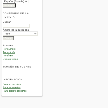
CONTENIDO DE LA
REVISTA
Buscar
Ámbito de la búsqueda
Examinar
Por número
Por autor/a
Por título
Otras revistas
TAMAÑO DE FUENTE
INFORMACIÓN
Para lectores/as
Para autores/as
Para bibliotecarios/as