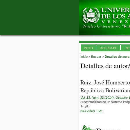
INICIO
ACERCA DE
INI
Inicio
>
Buscar
>
Detalles de auto
Detalles de autor
Ruiz, José Humberto
República Bolivarian
Vol. 13, Núm. 32 (2014): Octubre-
Sustentabilidad de un sistema integr
Trujillo
RESUMEN
PDF