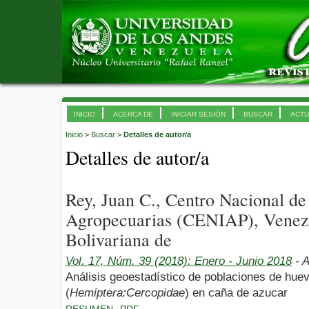
INICIO
ACERCA DE
INICIAR SESIÓN
BUSCAR
ACTU
Inicio
>
Buscar
>
Detalles de autor/a
Detalles de autor/a
Rey, Juan C., Centro Nacional de
Agropecuarias (CENIAP), Venezu
Bolivariana de
Vol. 17, Núm. 39 (2018): Enero - Junio 2018
- A
Análisis geoestadístico de poblaciones de hue
(
Hemiptera:Cercopidae
) en caña de azucar
RESUMEN
PDF