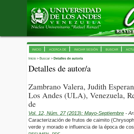
INICIO
ACERCA DE
INICIAR SESIÓN
BUSCAR
ACTU
Inicio
>
Buscar
>
Detalles de autor/a
Detalles de autor/a
Zambrano Valera, Judith Esperan
Los Andes (ULA), Venezuela, Re
de
Vol. 12, Núm. 27 (2013): Mayo-Septiembre
- Ar
Caracterización de frutos de caimito (Chrysoph
verde y morado e influencia de la época de cos
RESUMEN
PDF