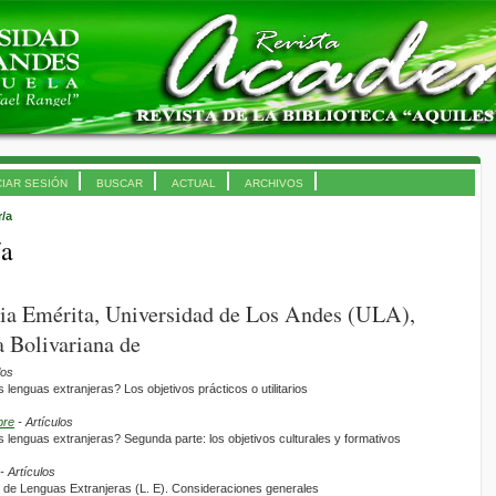
CIAR SESIÓN
BUSCAR
ACTUAL
ARCHIVOS
r/a
/a
lia Emérita, Universidad de Los Andes (ULA),
 Bolivariana de
los
nguas extranjeras? Los objetivos prácticos o utilitarios
bre
- Artículos
nguas extranjeras? Segunda parte: los objetivos culturales y formativos
- Artículos
e de Lenguas Extranjeras (L. E). Consideraciones generales