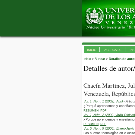
INICIO
ACERCA DE
INI
Inicio
>
Buscar
>
Detalles de auto
Detalles de autor
Chacín Martínez, Ju
Venezuela, República
Vol. 1, Núm. 1 (2002): Abril
- Artícu
¿Porqué aprendemos y enseñamos le
RESUMEN
PDF
Vol. 1, Núm. 2 (2002): Julio-Diciem
¿Porque aprendemos y enseñamos le
RESUMEN
PDF
Vol. 5, Núm. 9 (2006): Enero-Junio
Las nuevas tecnologías en la clas