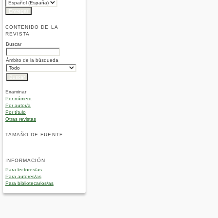
CONTENIDO DE LA
REVISTA
Buscar
Ámbito de la búsqueda
Examinar
Por número
Por autor/a
Por título
Otras revistas
TAMAÑO DE FUENTE
INFORMACIÓN
Para lectores/as
Para autores/as
Para bibliotecarios/as