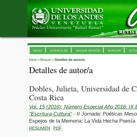
INICIO
ACERCA DE
INICIAR SESIÓN
BUSCAR
ACTU
Inicio
>
Buscar
>
Detalles de autor/a
Detalles de autor/a
Dobles, Julieta, Universidad de 
Costa Rica
Vol. 15 (2016): Número Especial Año 2016: I
"Escritura-Cultura"
- II Jornada: Poéticas Meso
Espejos de la Memoria: La Vida Hecha Poesía
RESUMEN
PDF