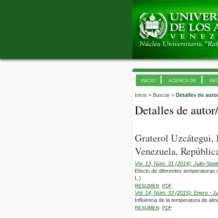
INICIO
ACERCA DE
INI
Inicio
>
Buscar
>
Detalles de auto
Detalles de autor
Graterol Uzcátegui,
Venezuela, República
Vol. 13, Núm. 31 (2014): Julio-Sep
Efecto de diferentes temperaturas 
L.)
RESUMEN
PDF
Vol. 14, Núm. 33 (2015): Enero - J
Influencia de la temperatura de al
RESUMEN
PDF