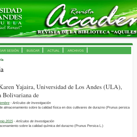
CIAR SESIÓN
BUSCAR
ACTUAL
ARCHIVOS
r/a
/a
 Karen Yajaira, Universidad de Los Andes (ULA),
 Bolivariana de
tiembre
- Artículos de Investigación
de almacenamiento sobre la calidad física en dos cultivares de durazno (Prunus persica
unio 2015
- Artículos de Investigación
macenamiento sobre la calidad química del durazno (Prunus Persica L.)