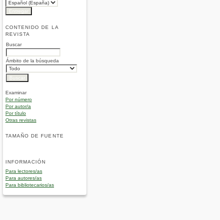
CONTENIDO DE LA
REVISTA
Buscar
Ámbito de la búsqueda
Examinar
Por número
Por autor/a
Por título
Otras revistas
TAMAÑO DE FUENTE
INFORMACIÓN
Para lectores/as
Para autores/as
Para bibliotecarios/as