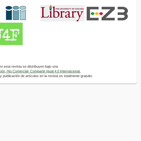
 esta revista se distribuyen bajo una
ón -No Comercial- Compartir Igual 4.0 Internacional.
 publicación de artículos en la revista es totalmente gratuito.