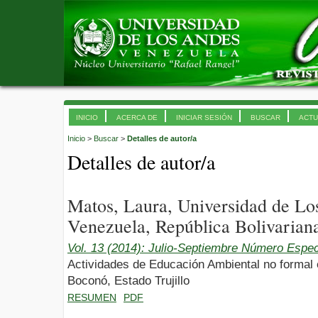
INICIO
ACERCA DE
INICIAR SESIÓN
BUSCAR
ACTU
Inicio
>
Buscar
>
Detalles de autor/a
Detalles de autor/a
Matos, Laura, Universidad de L
Venezuela, República Bolivarian
Vol. 13 (2014): Julio-Septiembre Número Espec
Actividades de Educación Ambiental no formal
Boconó, Estado Trujillo
RESUMEN
PDF