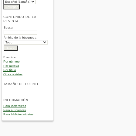
CONTENIDO DE LA
REVISTA
Buscar
Ámbito de la búsqueda
Examinar
Por número
Por autor/a
Por título
Otras revistas
TAMAÑO DE FUENTE
INFORMACIÓN
Para lectores/as
Para autores/as
Para bibliotecarios/as