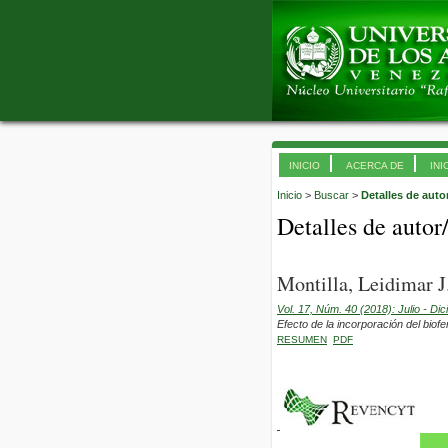
INICIO
ACERCA DE
INI
Inicio
>
Buscar
>
Detalles de auto
Detalles de autor
Montilla, Leidimar J
Vol. 17, Núm. 40 (2018): Julio - Di
Efecto de la incorporación del biofe
RESUMEN
PDF