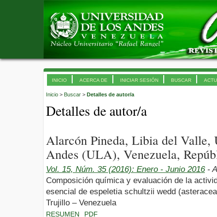
INICIO
ACERCA DE
INICIAR SESIÓN
BUSCAR
ACTU
Inicio
>
Buscar
>
Detalles de autor/a
Detalles de autor/a
Alarcón Pineda, Libia del Valle,
Andes (ULA), Venezuela, Repúbl
Vol. 15, Núm. 35 (2016): Enero - Junio 2016
- A
Composición química y evaluación de la activid
esencial de espeletia schultzii wedd (asterace
Trujillo – Venezuela
RESUMEN
PDF