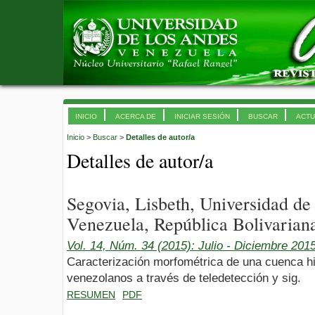
INICIO
ACERCA DE
INICIAR SESIÓN
BUSCAR
ACTU
Inicio
>
Buscar
>
Detalles de autor/a
Detalles de autor/a
Segovia, Lisbeth, Universidad d
Venezuela, República Bolivarian
Vol. 14, Núm. 34 (2015): Julio - Diciembre 201
Caracterización morfométrica de una cuenca hi
venezolanos a través de teledetección y sig.
RESUMEN
PDF