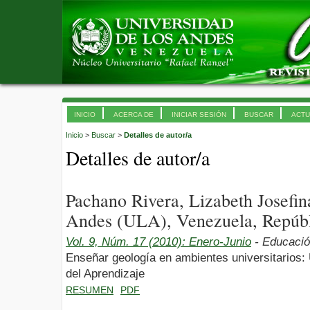
INICIO
ACERCA DE
INICIAR SESIÓN
BUSCAR
ACTU
Inicio
>
Buscar
>
Detalles de autor/a
Detalles de autor/a
Pachano Rivera, Lizabeth Josefin
Andes (ULA), Venezuela, Repúbl
Vol. 9, Núm. 17 (2010): Enero-Junio
- Educaci
Enseñar geología en ambientes universitarios:
del Aprendizaje
RESUMEN
PDF