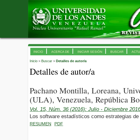
INICIO
ACERCA DE
INICIAR SESIÓN
BUSCAR
ACTU
Inicio
>
Buscar
>
Detalles de autor/a
Detalles de autor/a
Pachano Montilla, Loreana, Univ
(ULA), Venezuela, República Bol
Vol. 15, Núm. 36 (2016): Julio - Diciembre 201
Los software estadísticos como estrategias d
RESUMEN
PDF