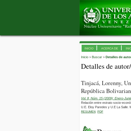
INICIO
ACERCA DE
INI
Inicio
>
Buscar
>
Detalles de auto
Detalles de autor
Tinjacá, Lorenny, U
República Bolivarian
Vol. 8, Núm. 15 (2009): Enero-Juni
Relación entre estrato socio-econó
U.E. Eloy Paredes y U.E La Salle. 
RESUMEN
PDF