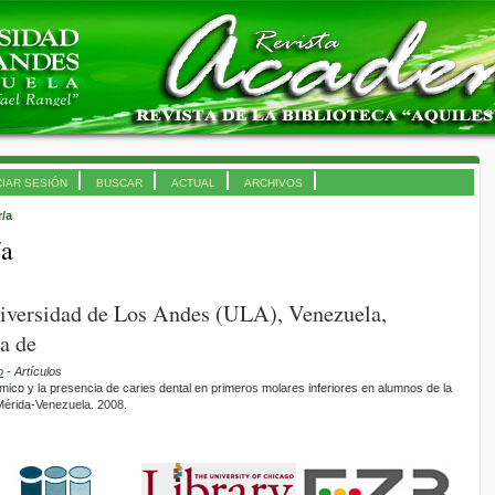
CIAR SESIÓN
BUSCAR
ACTUAL
ARCHIVOS
r/a
/a
niversidad de Los Andes (ULA), Venezuela,
a de
o
- Artículos
mico y la presencia de caries dental en primeros molares inferiores en alumnos de la
Mérida-Venezuela. 2008.