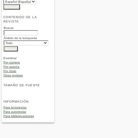
CONTENIDO DE LA
REVISTA
Buscar
Ámbito de la búsqueda
Examinar
Por número
Por autor/a
Por título
Otras revistas
TAMAÑO DE FUENTE
INFORMACIÓN
Para lectores/as
Para autores/as
Para bibliotecarios/as