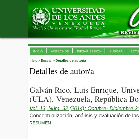
INICIO
ACERCA DE
INICIAR SESIÓN
BUSCAR
ACTU
Inicio
>
Buscar
>
Detalles de autor/a
Detalles de autor/a
Galván Rico, Luis Enrique, Univ
(ULA), Venezuela, República Bol
Vol. 13, Núm. 32 (2014): Octubre- Diciembre 2
Conceptualización, análisis y evaluación de las
RESUMEN