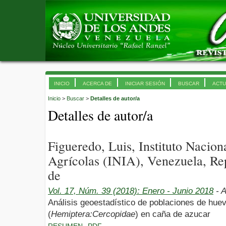
INICIO
ACERCA DE
INICIAR SESIÓN
BUSCAR
ACTU
Inicio
>
Buscar
>
Detalles de autor/a
Detalles de autor/a
Figueredo, Luis, Instituto Nacion
Agrícolas (INIA), Venezuela, Re
de
Vol. 17, Núm. 39 (2018): Enero - Junio 2018
- A
Análisis geoestadístico de poblaciones de hue
(
Hemiptera:Cercopidae
) en caña de azucar
RESUMEN
PDF