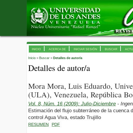
INICIO
ACERCA DE
INICIAR SESIÓN
BUSCAR
ACTU
Inicio
>
Buscar
>
Detalles de autor/a
Detalles de autor/a
Mora Mora, Luis Eduardo, Unive
(ULA), Venezuela, República Bol
Vol. 8, Núm. 16 (2009): Julio-Diciembre
- Ingen
Estimación del flujo subterráneo de la cuenca d
control Agua Viva, estado Trujillo
RESUMEN
PDF