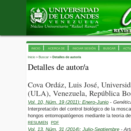
INICIO
ACERCA DE
INICIAR SESIÓN
BUSCAR
ACTU
Inicio
>
Buscar
>
Detalles de autor/a
Detalles de autor/a
Cova Ordáz, Luis José, Universi
(ULA), Venezuela, República Bol
Vol. 10, Núm. 19 (2011): Enero-Junio
- Genétic
Interpretación del control biológico de la mos
hongos entomopatógenos mediante la teoria de
RESUMEN
PDF
Vol. 13, Núm. 31 (2014): Julio-Septiembre
- Art