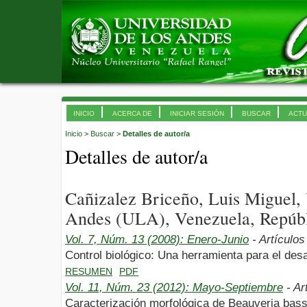
INICIO
ACERCA DE
INICIAR SESIÓN
BUSCAR
ACTU
Inicio
>
Buscar
>
Detalles de autor/a
Detalles de autor/a
Cañizalez Briceño, Luis Miguel,
Andes (ULA), Venezuela, Repúbl
Vol. 7, Núm. 13 (2008): Enero-Junio
- Artículos
Control biológico: Una herramienta para el desa
RESUMEN
PDF
Vol. 11, Núm. 23 (2012): Mayo-Septiembre
- Ar
Caracterización morfológica de Beauveria bassi