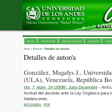
INICIO
ACERCA DE
INICIAR SESIÓN
BUSCAR
ACTU
Inicio
>
Buscar
>
Detalles de autor/a
Detalles de autor/a
González, Magalys J., Universid
(ULA), Venezuela, República Bol
Vol. 7, Núm. 14 (2008): Julio-Diciembre
- Artíc
Actitud del docente ante la Ley Orgánica para l
Adolescente.
RESUMEN
PDF