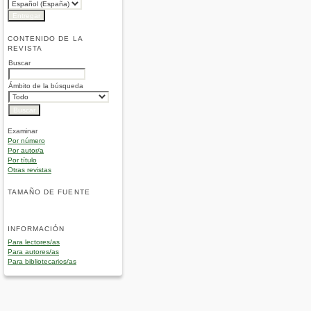
CONTENIDO DE LA
REVISTA
Buscar
Ámbito de la búsqueda
Examinar
Por número
Por autor/a
Por título
Otras revistas
TAMAÑO DE FUENTE
INFORMACIÓN
Para lectores/as
Para autores/as
Para bibliotecarios/as