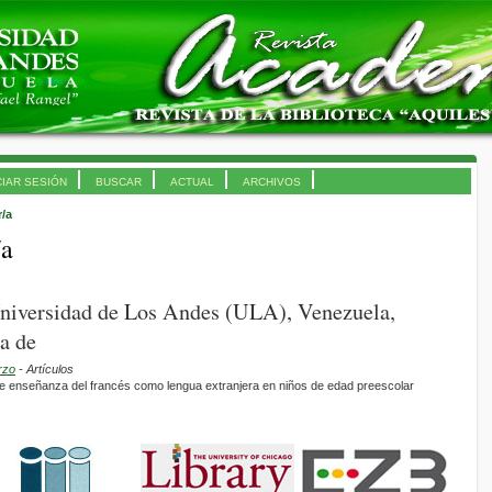
CIAR SESIÓN
BUSCAR
ACTUAL
ARCHIVOS
r/a
/a
Universidad de Los Andes (ULA), Venezuela,
a de
rzo
- Artículos
de enseñanza del francés como lengua extranjera en niños de edad preescolar