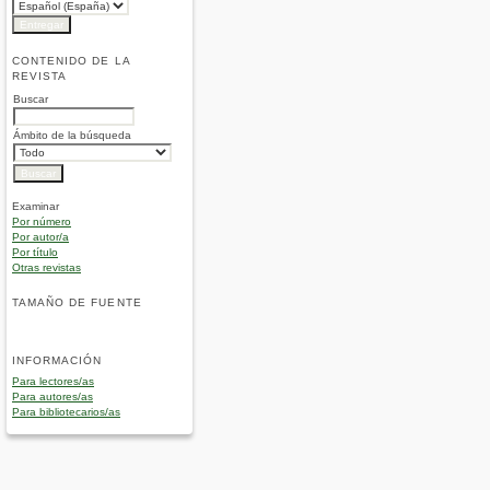
CONTENIDO DE LA
REVISTA
Buscar
Ámbito de la búsqueda
Examinar
Por número
Por autor/a
Por título
Otras revistas
TAMAÑO DE FUENTE
INFORMACIÓN
Para lectores/as
Para autores/as
Para bibliotecarios/as