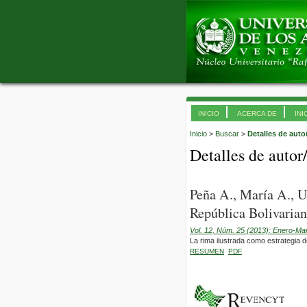
INICIO
ACERCA DE
INI
Inicio
>
Buscar
>
Detalles de auto
Detalles de autor
Peña A., María A., 
República Bolivarian
Vol. 12, Núm. 25 (2013): Enero-Ma
La rima ilustrada como estrategia 
RESUMEN
PDF