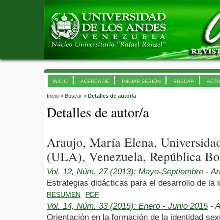
INICIO
ACERCA DE
INICIAR SESIÓN
BUSCAR
ACTU
Inicio
>
Buscar
>
Detalles de autor/a
Detalles de autor/a
Araujo, María Elena, Universida
(ULA), Venezuela, República Bol
Vol. 12, Núm. 27 (2013): Mayo-Septiembre
- Ar
Estrategias didácticas para el desarrollo de la 
RESUMEN
PDF
Vol. 14, Núm. 33 (2015): Enero - Junio 2015
- A
Orientación en la formación de la identidad se