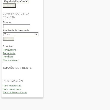
CONTENIDO DE LA
REVISTA
Buscar
Ámbito de la búsqueda
Examinar
Por número
Por autor/a
Por título
Otras revistas
TAMAÑO DE FUENTE
INFORMACIÓN
Para lectores/as
Para autores/as
Para bibliotecarios/as