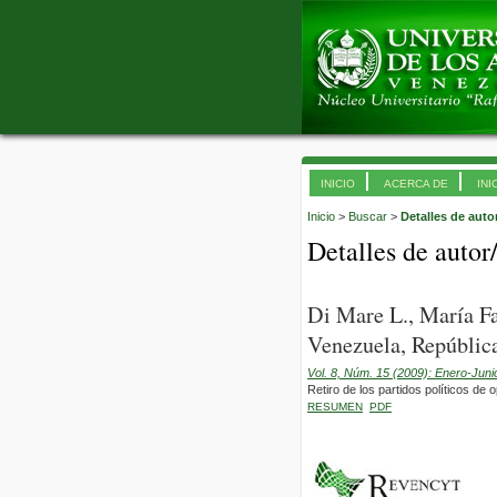
INICIO
ACERCA DE
INI
Inicio
>
Buscar
>
Detalles de auto
Detalles de autor
Di Mare L., María F
Venezuela, República
Vol. 8, Núm. 15 (2009): Enero-Juni
Retiro de los partidos políticos d
RESUMEN
PDF