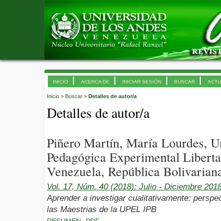
INICIO
ACERCA DE
INICIAR SESIÓN
BUSCAR
ACTU
Inicio
>
Buscar
>
Detalles de autor/a
Detalles de autor/a
Piñero Martín, María Lourdes, U
Pedagógica Experimental Libert
Venezuela, República Bolivarian
Vol. 17, Núm. 40 (2018): Julio - Diciembre 201
Aprender a investigar cualitativamente: perspec
las Maestrias de la UPEL IPB
RESUMEN
PDF