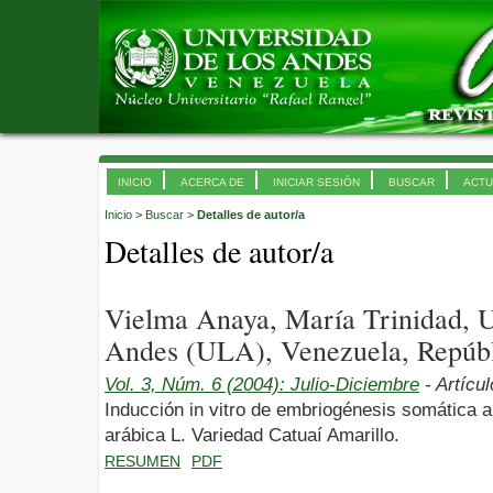
INICIO
ACERCA DE
INICIAR SESIÓN
BUSCAR
ACTU
Inicio
>
Buscar
>
Detalles de autor/a
Detalles de autor/a
Vielma Anaya, María Trinidad, U
Andes (ULA), Venezuela, Repúbl
Vol. 3, Núm. 6 (2004): Julio-Diciembre
- Artícu
Inducción in vitro de embriogénesis somática a p
arábica L. Variedad Catuaí Amarillo.
RESUMEN
PDF