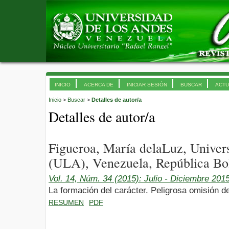
INICIO
ACERCA DE
INICIAR SESIÓN
BUSCAR
ACTU
Inicio
>
Buscar
>
Detalles de autor/a
Detalles de autor/a
Figueroa, María delaLuz, Univer
(ULA), Venezuela, República Bol
Vol. 14, Núm. 34 (2015): Julio - Diciembre 201
La formación del carácter. Peligrosa omisión de
RESUMEN
PDF