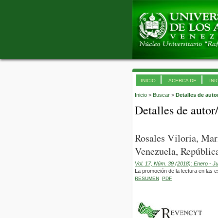
INICIO
ACERCA DE
INI
Inicio
>
Buscar
>
Detalles de auto
Detalles de autor
Rosales Viloria, Ma
Venezuela, República
Vol. 17, Núm. 39 (2018): Enero - J
La promoción de la lectura en las es
RESUMEN
PDF