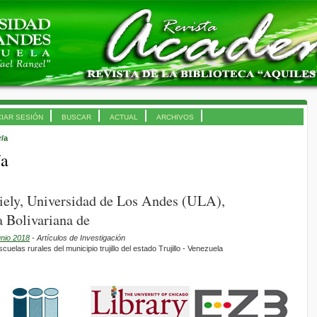
CIAR SESIÓN
BUSCAR
ACTUAL
ARCHIVOS
r/a
/a
riely, Universidad de Los Andes (ULA),
 Bolivariana de
unio 2018
- Artículos de Investigación
cuelas rurales del municipio trujillo del estado Trujillo - Venezuela