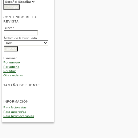
CONTENIDO DE LA
REVISTA
Buscar
Ámbito de la búsqueda
Examinar
Por número
Por autor/a
Por título
Otras revistas
TAMAÑO DE FUENTE
INFORMACIÓN
Para lectores/as
Para autores/as
Para bibliotecarios/as