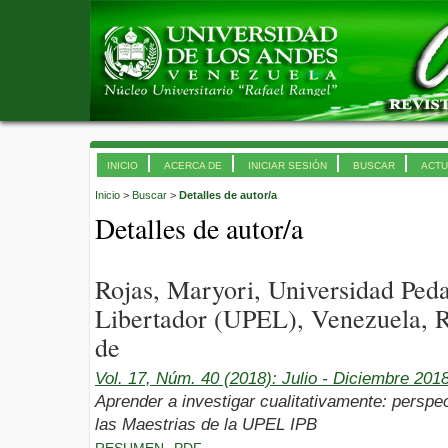
INICIO
ACERCA DE
INICIAR SESIÓN
BUSCAR
ACTU
Inicio
>
Buscar
>
Detalles de autor/a
Detalles de autor/a
Rojas, Maryori, Universidad Ped
Libertador (UPEL), Venezuela, R
de
Vol. 17, Núm. 40 (2018): Julio - Diciembre 201
Aprender a investigar cualitativamente: perspec
las Maestrias de la UPEL IPB
RESUMEN
PDF