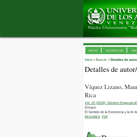
INICIO
ACERCA DE
INI
Inicio
>
Buscar
>
Detalles de auto
Detalles de autor
Víquez Lizano, Maur
Rica
Vol. 15 (2016): Número Especial A
Ensayo
El Sentido de la Existencia y la fe
RESUMEN
PDF