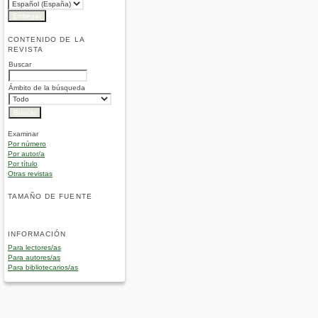
CONTENIDO DE LA
REVISTA
Buscar
Ámbito de la búsqueda
Examinar
Por número
Por autor/a
Por título
Otras revistas
TAMAÑO DE FUENTE
INFORMACIÓN
Para lectores/as
Para autores/as
Para bibliotecarios/as