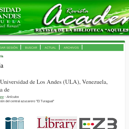
CIAR SESIÓN
BUSCAR
ACTUAL
ARCHIVOS
r/a
/a
 Universidad de Los Andes (ULA), Venezuela,
a de
bre
- Artículos
ión del central azucarero "El Turagual"