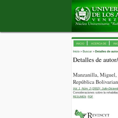
INICIO
ACERCA DE
INI
Inicio
>
Buscar
>
Detalles de auto
Detalles de autor
Manzanilla, Miguel,
República Bolivarian
Vol. 1, Núm. 2 (2002): Julio-Diciem
Consideraciones sobre la rehabiliac
RESUMEN
PDF