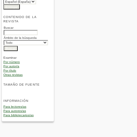
CONTENIDO DE LA
REVISTA
Buscar
Ámbito de la búsqueda
Examinar
Por número
Por autor/a
Por título
Otras revistas
TAMAÑO DE FUENTE
INFORMACIÓN
Para lectores/as
Para autores/as
Para bibliotecarios/as