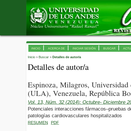
INICIO
ACERCA DE
INICIAR SESIÓN
BUSCAR
ACTU
Inicio
>
Buscar
>
Detalles de autor/a
Detalles de autor/a
Espinoza, Milagros, Universidad
(ULA), Venezuela, República Bol
Vol. 13, Núm. 32 (2014): Octubre- Diciembre 2
Potenciales interacciones fármacos–pruebas de
patologías cardiovasculares hospitalizados
RESUMEN
PDF