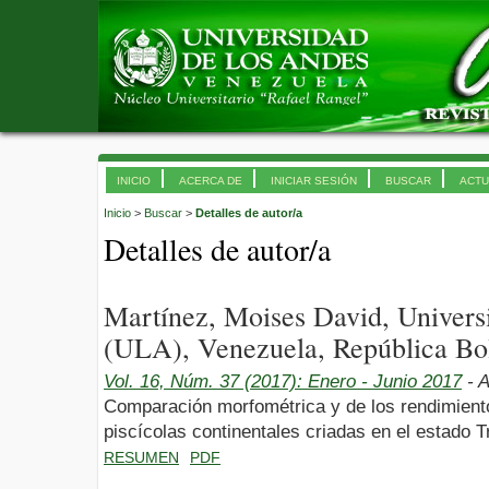
INICIO
ACERCA DE
INICIAR SESIÓN
BUSCAR
ACTU
Inicio
>
Buscar
>
Detalles de autor/a
Detalles de autor/a
Martínez, Moises David, Univer
(ULA), Venezuela, República Bol
Vol. 16, Núm. 37 (2017): Enero - Junio 2017
- A
Comparación morfométrica y de los rendimient
piscícolas continentales criadas en el estado Tr
RESUMEN
PDF